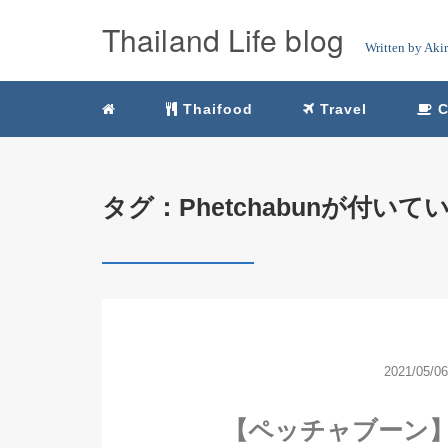
Thailand Life blog
Written by Aki
Thaifood
Travel
C
タグ：Phetchabunが付い
2021/05/06
【ペッチャブーン